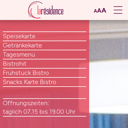
A
A
A
Speisekarte
Getränkekarte
Tagesmenü
Bistrohit
Frühstück Bistro
Snacks Karte Bistro
Öffnungszeiten:
täglich 07.15 bis 19.00 Uhr