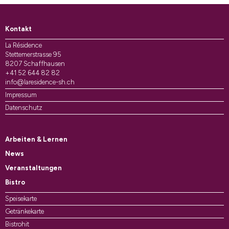
Kontakt
La Résidence
Stettemerstrasse 95
8207 Schaffhausen
+41 52 644 82 82
info@laresidence-sh.ch
Impressum
Datenschutz
Arbeiten & Lernen
News
Veranstaltungen
Bistro
Speisekarte
Getränkekarte
Bistrohit