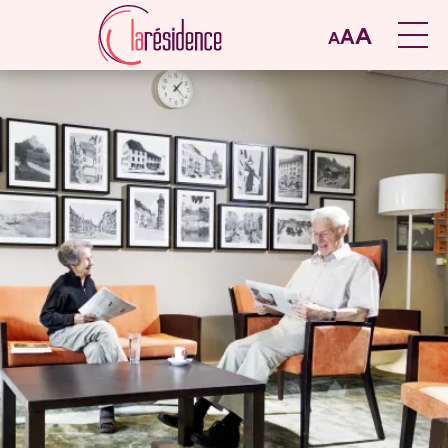
A
A
A