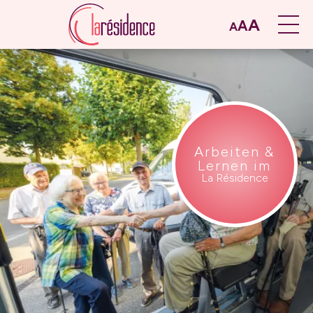
A
A
A
Arbeiten &
Lernen im
La Résidence