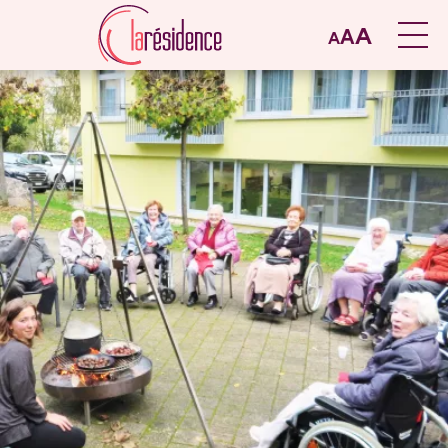
A
A
A