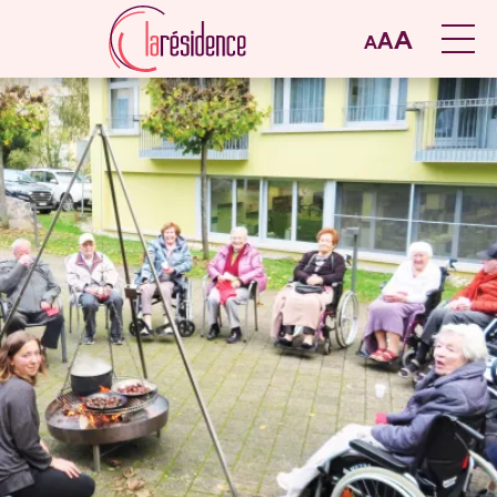
A
A
A