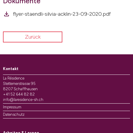
Dokumente
flyer-staendli-silvia-acklin-23-09-2020.pdf
Zurück
Kontakt
La Résidence
Stettemerstrasse 95
8207 Schaffhausen
+41 52 644 82 82
info@laresidence-sh.ch
Impressum
Datenschutz
Arbeiten & Lernen