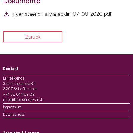
Dokumente
flyer-staendli-silvia-acklin-07-08-2020.pdf
Zurück
Kontakt
La Résidence
Stettemerstrasse 95
8207 Schaffhausen
+41 52 644 82 82
info@laresidence-sh.ch
Impressum
Datenschutz
Arbeiten & Lernen