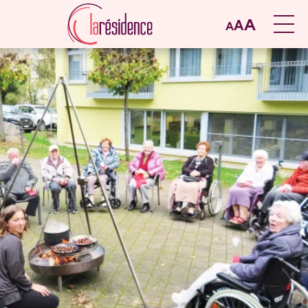
A
A
A