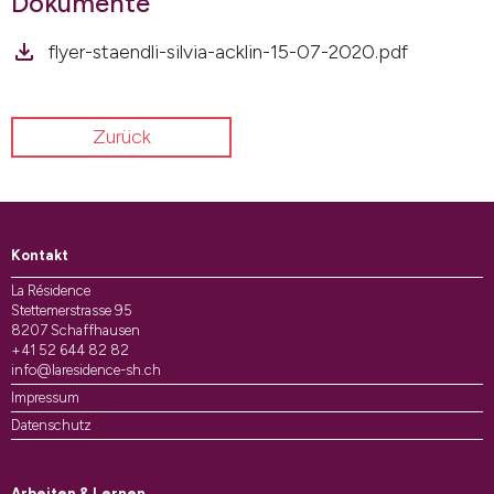
Dokumente
flyer-staendli-silvia-acklin-15-07-2020.pdf
Zurück
Kontakt
La Résidence
Stettemerstrasse 95
8207 Schaffhausen
+41 52 644 82 82
info@laresidence-sh.ch
Impressum
Datenschutz
Arbeiten & Lernen