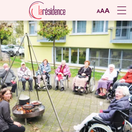
A
A
A