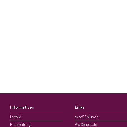
Informatives
Links
Leitbild
expo55plus.ch
Hauszeitung
Pro Senectute