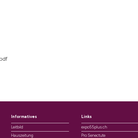
pdf
Informatives
Links
Leitbild
expo55plus.ch
Hauszeitung
Pro Senectute