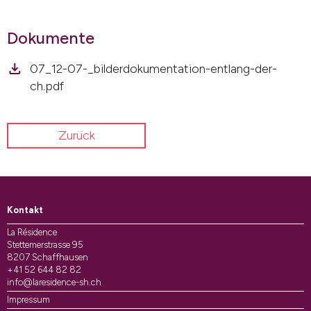
Dokumente
07_12-07-_bilderdokumentation-entlang-der-
ch.pdf
Zurück
Kontakt
La Résidence
Stettemerstrasse 95
8207 Schaffhausen
+41 52 644 82 82
info@laresidence-sh.ch
Impressum