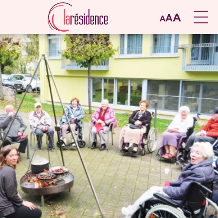
A
A
A