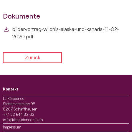
Dokumente
bildervortrag-wildnis-alaska-und-kanada-11-02-
2020.pdf
Zurück
Kontakt
La Résidence
Stettemerstrasse 95
8207 Schaffhausen
+41 52 644 82 82
info@laresidence-sh.ch
Impressum