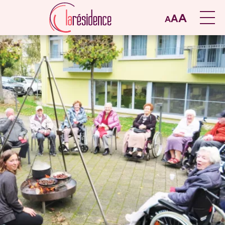
A
A
A