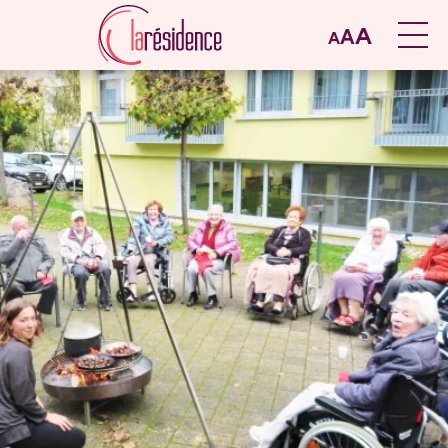
A
A
A