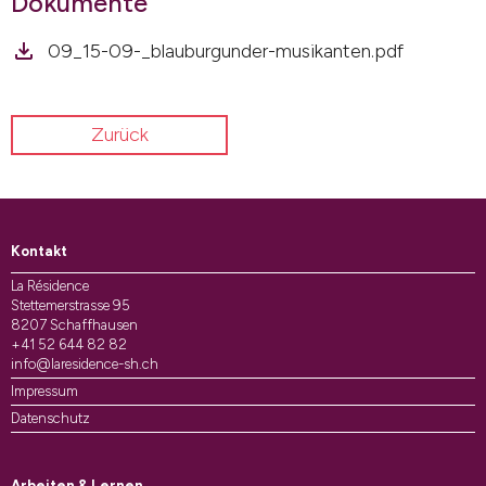
Dokumente
09_15-09-_blauburgunder-musikanten.pdf
Zurück
Kontakt
La Résidence
Stettemerstrasse 95
8207 Schaffhausen
+41 52 644 82 82
info@laresidence-sh.ch
Impressum
Datenschutz
Arbeiten & Lernen