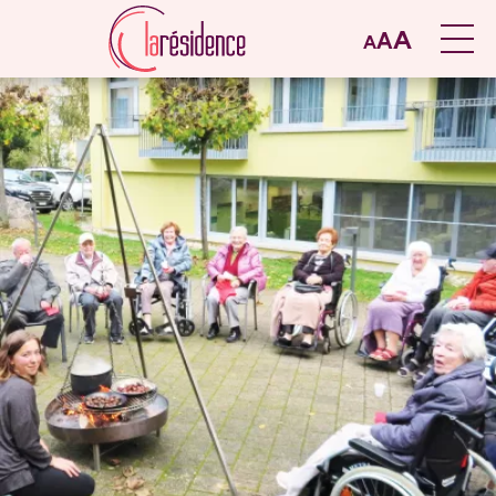
A
A
A