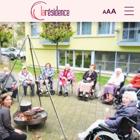
A
A
A