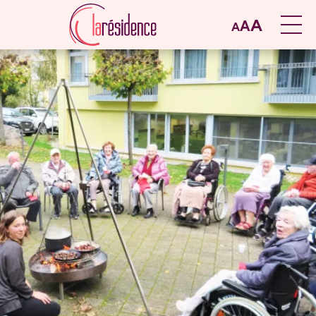
A
A
A