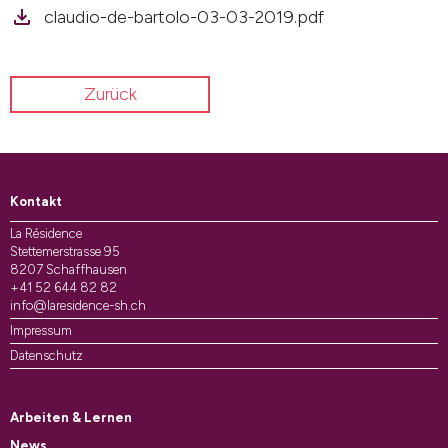
claudio-de-bartolo-03-03-2019.pdf
Zurück
Kontakt
La Résidence
Stettemerstrasse 95
8207 Schaffhausen
+41 52 644 82 82
info@laresidence-sh.ch
Impressum
Datenschutz
Arbeiten & Lernen
News