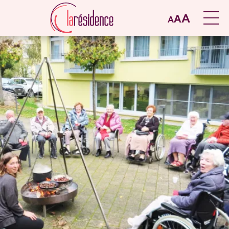
A
A
A