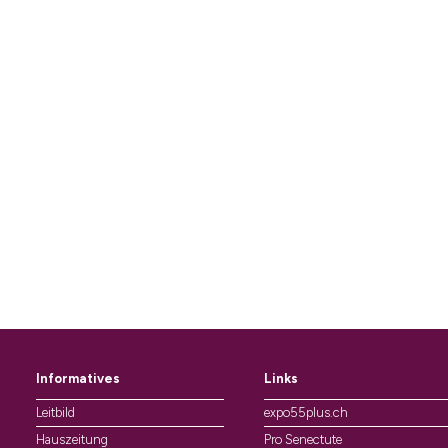
Informatives
Links
Leitbild
expo55plus.ch
Hauszeitung
Pro Senectute