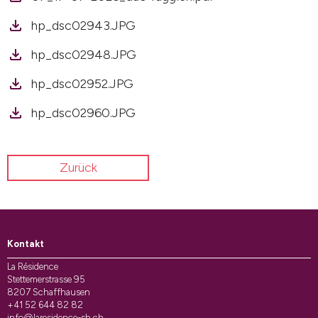
hp_dsc02943.JPG
hp_dsc02948.JPG
hp_dsc02952.JPG
hp_dsc02960.JPG
Zurück
Kontakt
La Résidence
Stettemerstrasse 95
8207 Schaffhausen
+41 52 644 82 82
info@laresidence-sh.ch