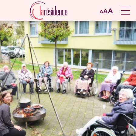
A
A
A