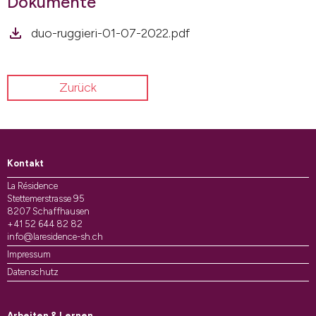
Dokumente
duo-ruggieri-01-07-2022.pdf
Zurück
Kontakt
La Résidence
Stettemerstrasse 95
8207 Schaffhausen
+41 52 644 82 82
info@laresidence-sh.ch
Impressum
Datenschutz
Arbeiten & Lernen