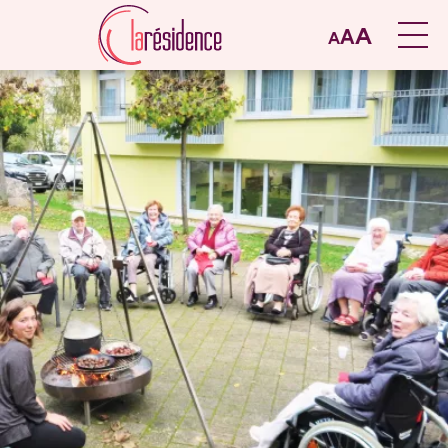
A
A
A