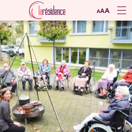
A
A
A