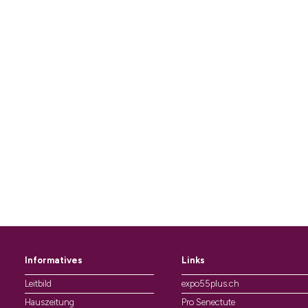
Informatives
Links
Leitbild
expo55plus.ch
Hauszeitung
Pro Senectute