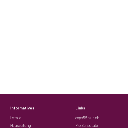
Informatives
Links
Leitbild
expo55plus.ch
Hauszeitung
Pro Senectute