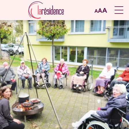
A
A
A