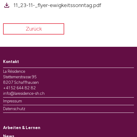
11_23-11-_flyer-ewigkeitssonntag.pdf
Zurück
Kontakt
La Résidence
Stettemerstrasse 95
8207 Schaffhausen
+41 52 644 82 82
info@laresidence-sh.ch
Impressum
Datenschutz
Arbeiten & Lernen
News