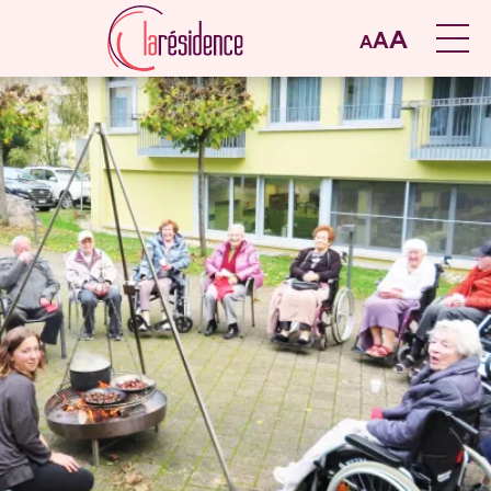
A
A
A