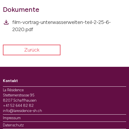
Dokumente
film-vortrag-unterwasserwelten-teil-2-25-6-
2020.pdf
Zurück
Kontakt
La Résidence
Stettemerstrasse 95
8207 Schaffhausen
+41 52 644 82 82
info@laresidence-sh.ch
Impressum
Datenschutz