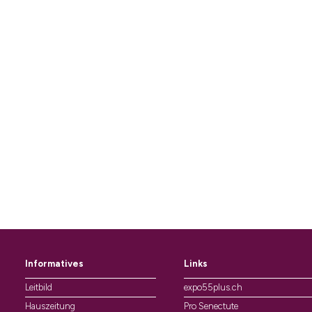
Informatives
Links
Leitbild
expo55plus.ch
Hauszeitung
Pro Senectute