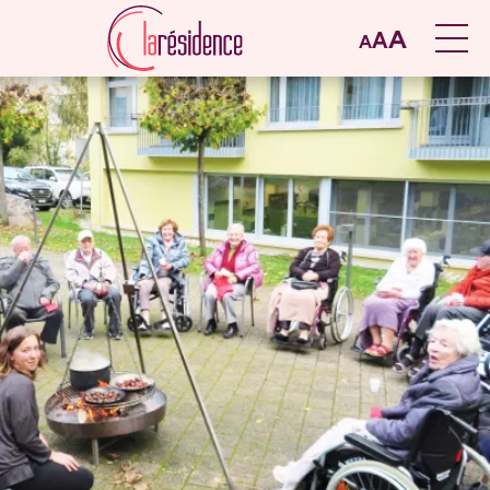
A
A
A