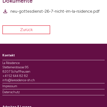
Dokumente
neu-gottesdienst-26-7-nicht-im-la-rsidence.pdf
Zurück
Kontakt
La Résidence
Stettemerstrasse 95
8207 Schaffhausen
+41 52 644 82 82
info@laresidence-sh.ch
Impressum
Datenschutz
Arbeiten & Lernen