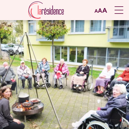
A
A
A