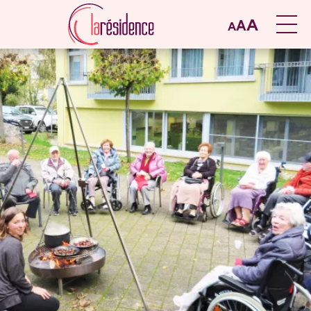
A
A
A