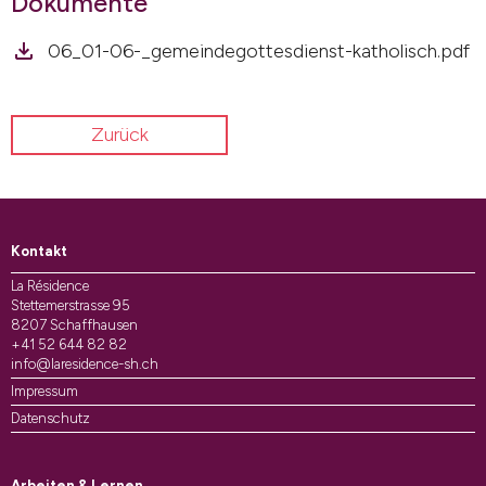
Dokumente
06_01-06-_gemeindegottesdienst-katholisch.pdf
Zurück
Kontakt
La Résidence
Stettemerstrasse 95
8207 Schaffhausen
+41 52 644 82 82
info@laresidence-sh.ch
Impressum
Datenschutz
Arbeiten & Lernen