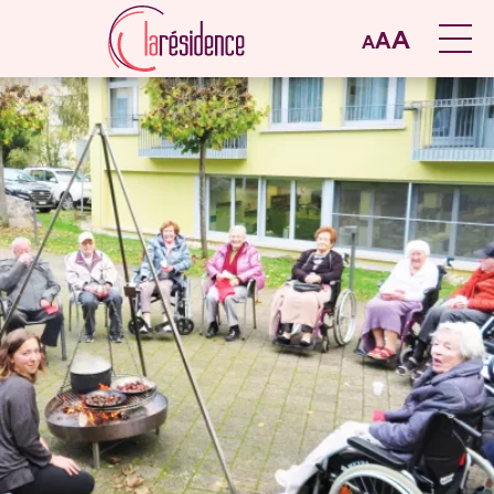
A
A
A