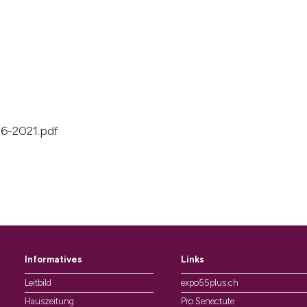
6-2021.pdf
Informatives
Links
Leitbild
expo55plus.ch
Hauszeitung
Pro Senectute