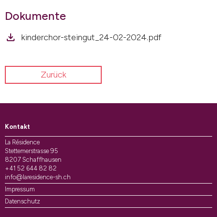
Dokumente
kinderchor-steingut_24-02-2024.pdf
Zurück
Kontakt
La Résidence
Stettemerstrasse 95
8207 Schaffhausen
+41 52 644 82 82
info@laresidence-sh.ch
Impressum
Datenschutz