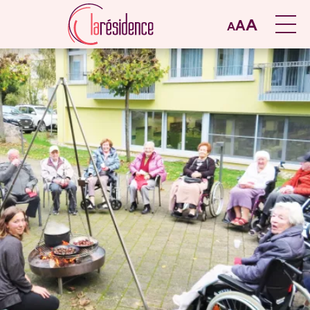
A
A
A