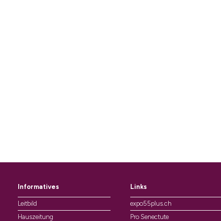
Informatives
Links
Leitbild
expo55plus.ch
Hauszeitung
Pro Senectute