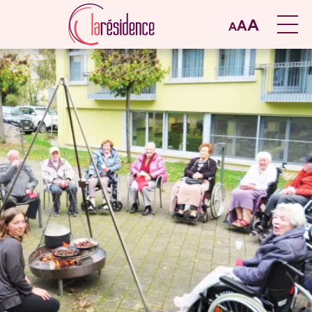
A
A
A