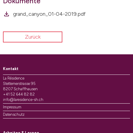
Dokumente
grand_canyon_01-04-2019.pdf
Zurück
Kontakt
La Résidence
Stettemerstrasse 95
8207 Schaffhausen
+41 52 644 82 82
info@laresidence-sh.ch
Impressum
Datenschutz
Arbeiten & Lernen