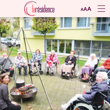
A
A
A