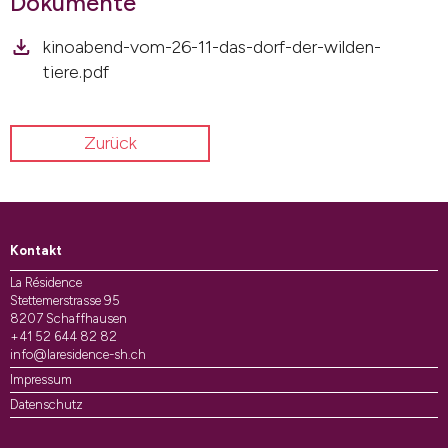
Dokumente
kinoabend-vom-26-11-das-dorf-der-wilden-
tiere.pdf
Zurück
Kontakt
La Résidence
Stettemerstrasse 95
8207 Schaffhausen
+41 52 644 82 82
info@laresidence-sh.ch
Impressum
Datenschutz