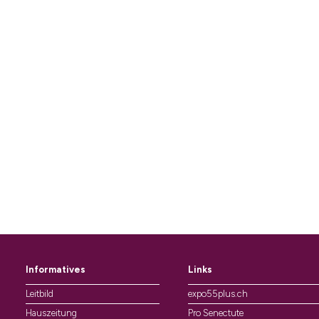
Informatives
Links
Leitbild
expo55plus.ch
Hauszeitung
Pro Senectute