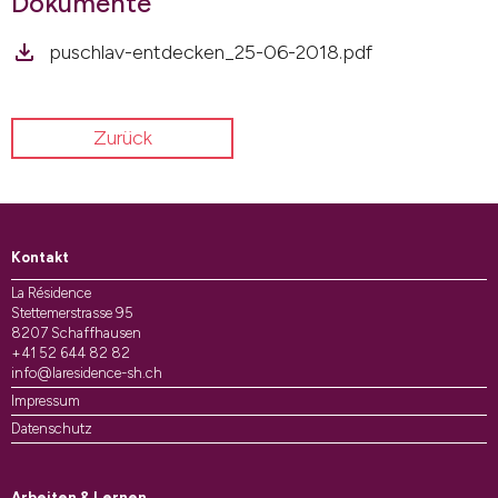
Dokumente
puschlav-entdecken_25-06-2018.pdf
Zurück
Kontakt
La Résidence
Stettemerstrasse 95
8207 Schaffhausen
+41 52 644 82 82
info@laresidence-sh.ch
Impressum
Datenschutz
Arbeiten & Lernen