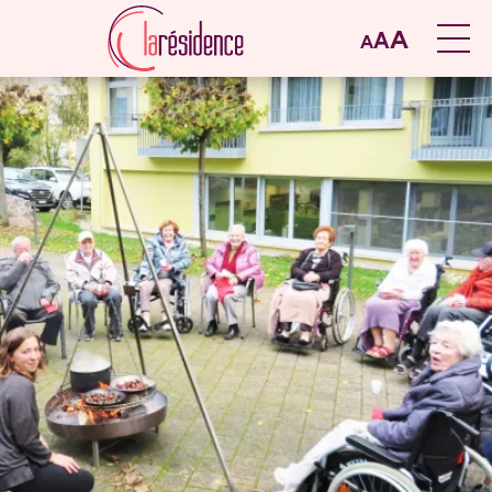
A
A
A