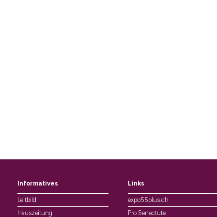
Informatives
Links
Leitbild
expo55plus.ch
Hauszeitung
Pro Senectute