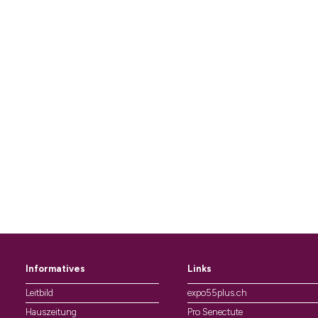
Informatives
Links
Leitbild
expo55plus.ch
Hauszeitung
Pro Senectute