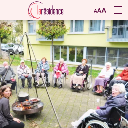
A
A
A