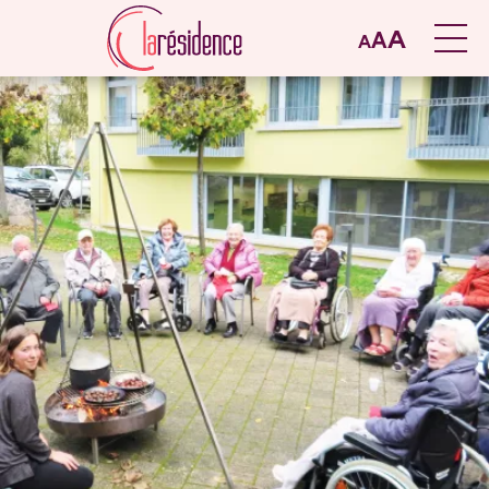
A
A
A