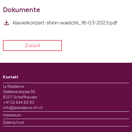
Dokumente
klavierkonzert-shirin-waelchli_16-03-2023.pdf
Zurück
Kontakt
La Résidence
Stettemerstrasse 95
8207 Schaffhausen
+41 52 644 82 82
info@laresidence-sh.ch
Impressum
Datenschutz