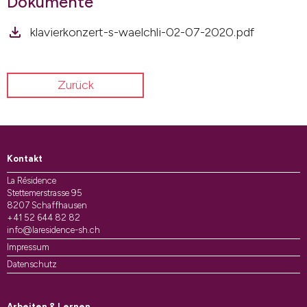
Dokumente
klavierkonzert-s-waelchli-02-07-2020.pdf
Zurück
Kontakt
La Résidence
Stettemerstrasse 95
8207 Schaffhausen
+41 52 644 82 82
info@laresidence-sh.ch
Impressum
Datenschutz
Arbeiten & Lernen