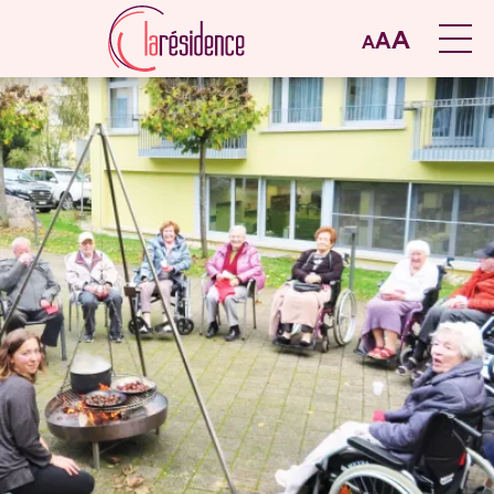
A
A
A