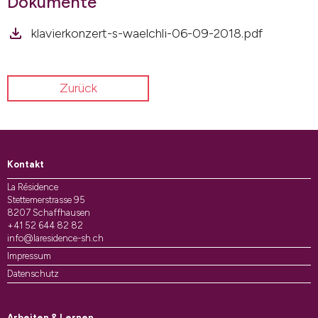
Dokumente
klavierkonzert-s-waelchli-06-09-2018.pdf
Zurück
Kontakt
La Résidence
Stettemerstrasse 95
8207 Schaffhausen
+41 52 644 82 82
info@laresidence-sh.ch
Impressum
Datenschutz
Arbeiten & Lernen