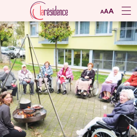
A
A
A