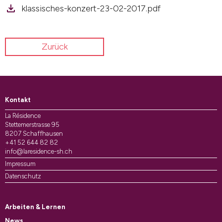
klassisches-konzert-23-02-2017.pdf
Zurück
Kontakt
La Résidence
Stettemerstrasse 95
8207 Schaffhausen
+41 52 644 82 82
info@laresidence-sh.ch
Impressum
Datenschutz
Arbeiten & Lernen
News