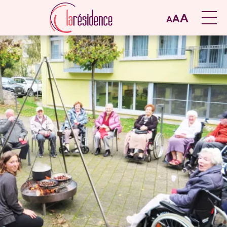
A
A
A