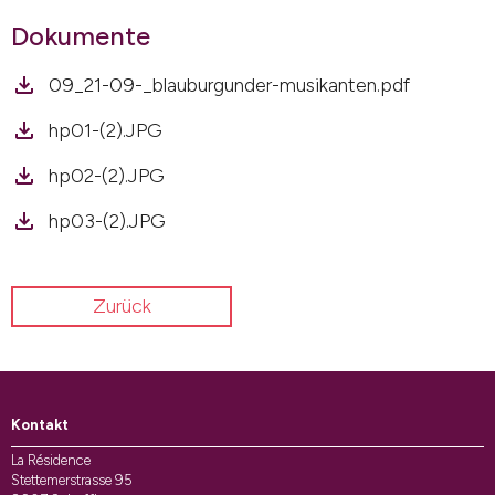
Dokumente
09_21-09-_blauburgunder-musikanten.pdf
hp01-(2).JPG
hp02-(2).JPG
hp03-(2).JPG
Zurück
Kontakt
La Résidence
Stettemerstrasse 95