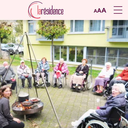
A
A
A