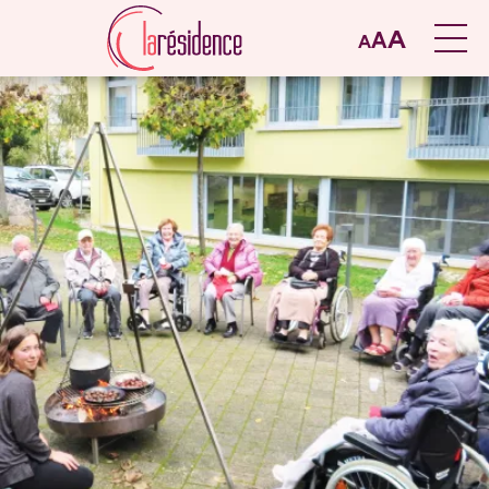
A
A
A