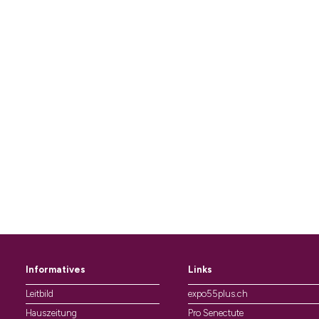
Informatives
Links
Leitbild
expo55plus.ch
Hauszeitung
Pro Senectute