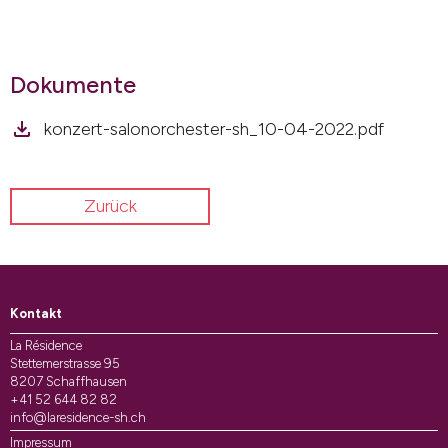
Dokumente
konzert-salonorchester-sh_10-04-2022.pdf
Zurück
Kontakt
La Résidence
Stettemerstrasse 95
8207 Schaffhausen
+41 52 644 82 82
info@laresidence-sh.ch
Impressum