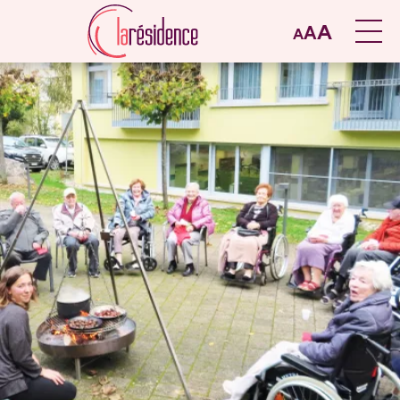
A
A
A