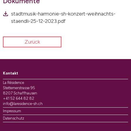
Dokumente
stadtmusik-harmonie-sh-konzert-weihnachts-
staendli-25-12-2023.pdf
Zurück
Kontakt
La Résidence
Stettemerstrasse 95
8207 Schaffhausen
+41 52 644 82 82
info@laresidence-sh.ch
Impressum
Datenschutz