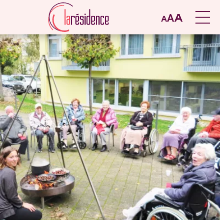
A
A
A