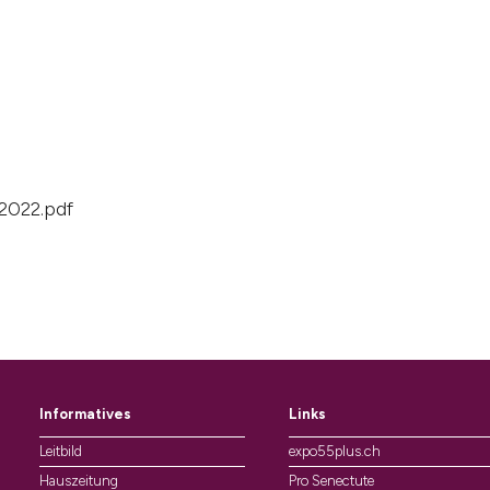
2022.pdf
Informatives
Links
Leitbild
expo55plus.ch
Hauszeitung
Pro Senectute