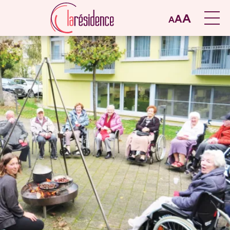
A
A
A